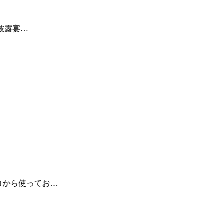
披露宴…
ロから使ってお…