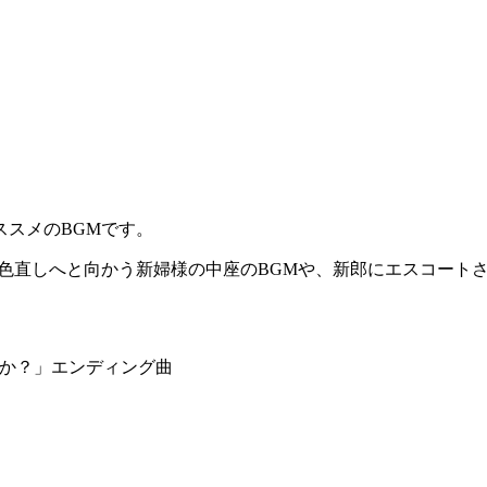
スメのBGMです。
色直しへと向かう新婦様の中座のBGMや、新郎にエスコート
か？」エンディング曲​