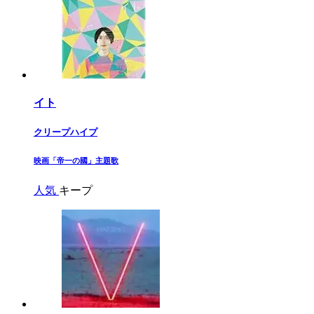
イト
クリープハイプ
​映画「帝一の國」主題歌​
人気
キープ