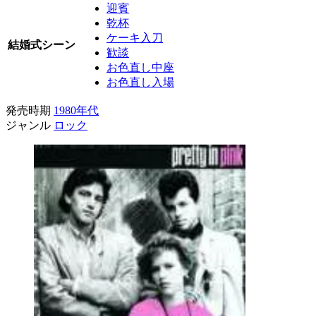
迎賓
乾杯
ケーキ入刀
結婚式シーン
歓談
お色直し中座
お色直し入場
発売時期
1980年代
ジャンル
ロック