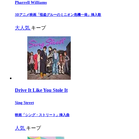
Pharrell Williams
​3Dアニメ映画「怪盗グルーのミニオン危機一発」挿入歌​
大人気
キープ
Drive It Like You Stole It
Sing Street
​映画「シング・ストリート」挿入曲​
人気
キープ