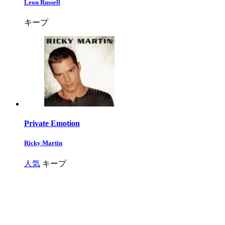
Leon Russell
キープ
Private Emotion
Ricky Martin
人気
キープ