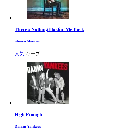
There’s Nothing Holdin’ Me Back
Shawn Mendes
人気
キープ
High Enough
Damm Yankees