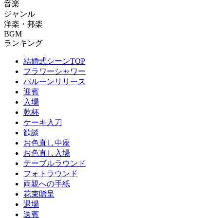
音楽
ジャンル
洋楽・邦楽
BGM
ランキング
結婚式シーンTOP
フラワーシャワー
バルーンリリース
迎賓
入場
乾杯
ケーキ入刀
歓談
お色直し中座
お色直し入場
テーブルラウンド
フォトラウンド
両親への手紙
花束贈呈
退場
送賓