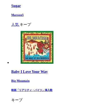
Sugar
Maroon5
人気
キープ
Baby I Love Your Way
Big Mountain
​映画「リアリティ・バイツ」挿入歌​
キープ