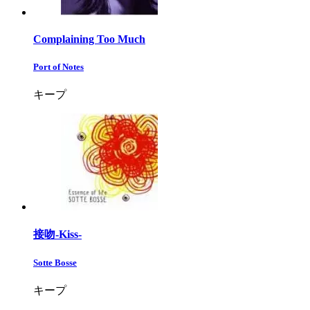
Complaining Too Much
Port of Notes
キープ
接吻-Kiss-
Sotte Bosse
キープ