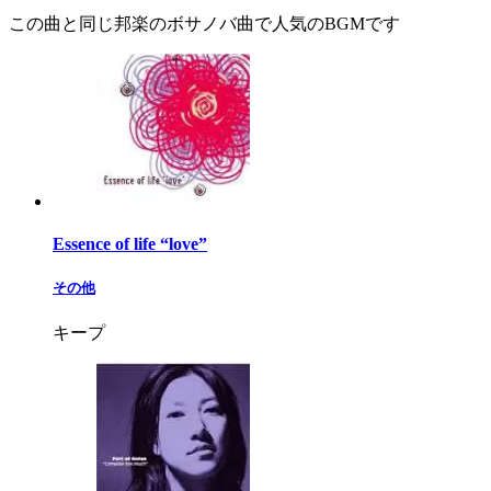
この曲と同じ邦楽のボサノバ曲で人気のBGMです
Essence of life “love”
その他
キープ