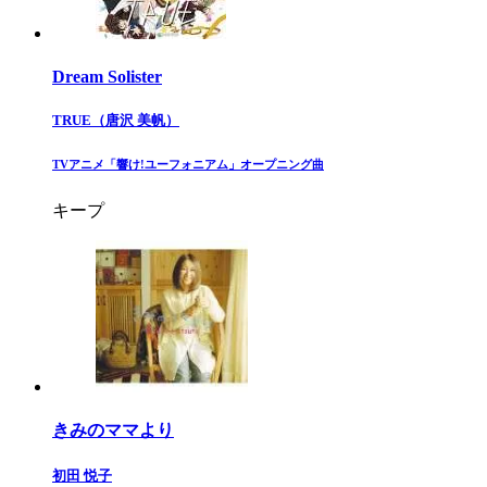
Dream Solister
TRUE（唐沢 美帆）
​TVアニメ「響け!ユーフォニアム」オープニング曲​
キープ
きみのママより
初田 悦子