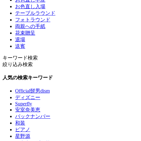
お色直し入場
テーブルラウンド
フォトラウンド
両親への手紙
花束贈呈
退場
送賓
キーワード検索
絞り込み検索
人気の検索キーワード
Official髭男dism
ディズニー
Superfly
安室奈美恵
バックナンバー
和装
ピアノ
星野源