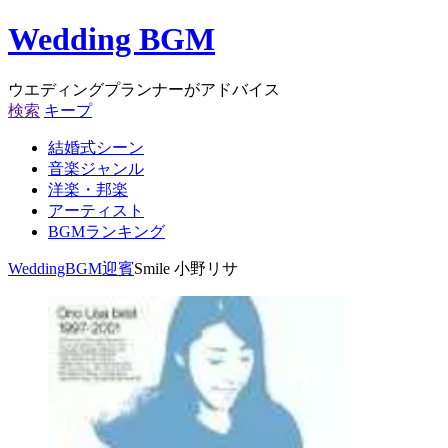
Wedding BGM
ウエディングプランナーがアドバイス
検索
キープ
結婚式シーン
音楽ジャンル
洋楽・邦楽
アーティスト
BGMランキング
WeddingBGM
迎賓
Smile 小野リサ