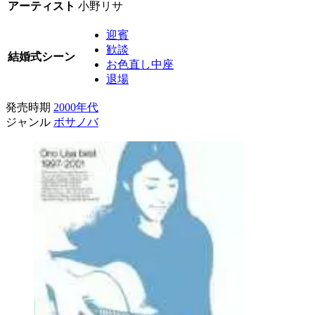
アーティスト
小野リサ
迎賓
歓談
結婚式シーン
お色直し中座
退場
発売時期
2000年代
ジャンル
ボサノバ