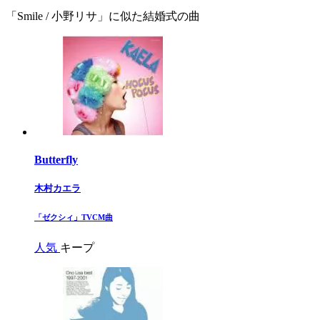
「Smile / 小野リサ」に似た結婚式の曲
Butterfly
木村カエラ
​「ゼクシィ」TVCM曲​
人気
キープ