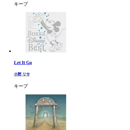
キープ
Let It Go
小野 リサ
キープ