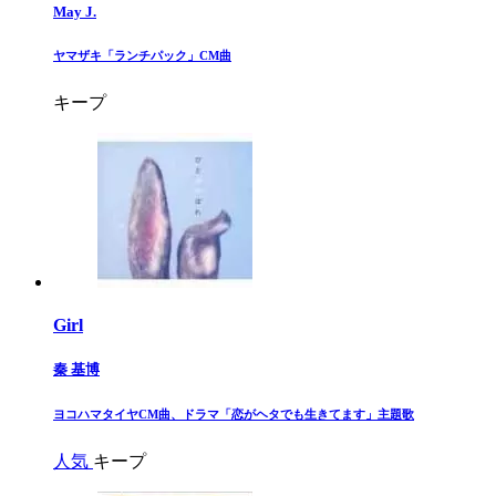
May J.
​ヤマザキ「ランチパック」CM曲​
キープ
Girl
秦 基博
​ヨコハマタイヤCM曲、ドラマ「恋がヘタでも生きてます」主題歌​
人気
キープ