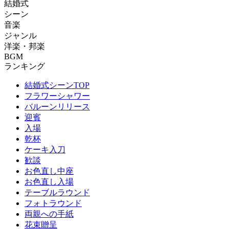
結婚式
シーン
音楽
ジャンル
洋楽・邦楽
BGM
ランキング
結婚式シーンTOP
フラワーシャワー
バルーンリリース
迎賓
入場
乾杯
ケーキ入刀
歓談
お色直し中座
お色直し入場
テーブルラウンド
フォトラウンド
両親への手紙
花束贈呈