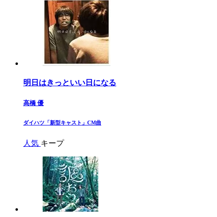
明日はきっといい日になる
高橋 優
​ダイハツ「新型キャスト」CM曲​
人気
キープ