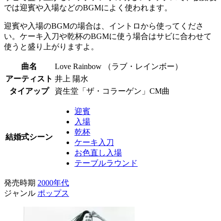
では迎賓や入場などのBGMによく使われます。
迎賓や入場のBGMの場合は、イントロから使ってくださ
い。ケーキ入刀や乾杯のBGMに使う場合はサビに合わせて
使うと盛り上がりますよ。
曲名
Love Rainbow （ラブ・レインボー）
アーティスト
井上 陽水
タイアップ
資生堂「ザ・コラーゲン」CM曲​
迎賓
入場
乾杯
結婚式シーン
ケーキ入刀
お色直し入場
テーブルラウンド
発売時期
2000年代
ジャンル
ポップス