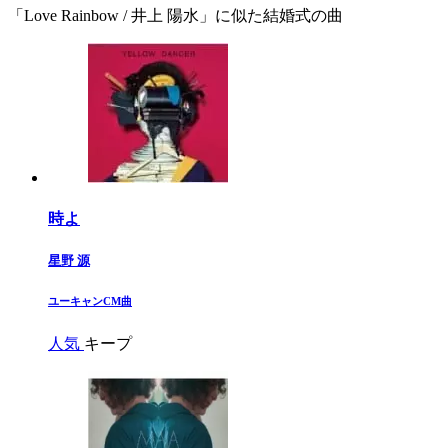
「Love Rainbow / 井上 陽水」に似た結婚式の曲
時よ
星野 源
​ユーキャンCM曲​
人気
キープ