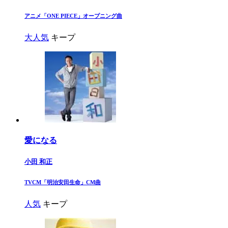
​アニメ「ONE PIECE」オープニング曲​
大人気
キープ
愛になる
小田 和正
​TVCM「明治安田生命」CM曲​
人気
キープ