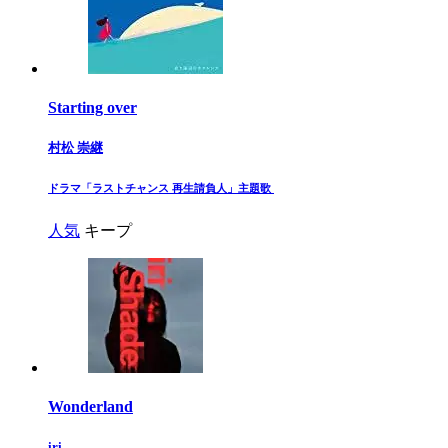
Starting over
村松 崇継
​ドラマ「ラストチャンス 再生請負人」主題歌 ​
人気
キープ
Wonderland
iri