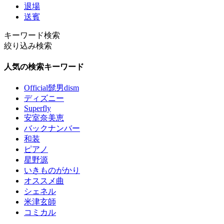
退場
送賓
キーワード検索
絞り込み検索
人気の検索キーワード
Official髭男dism
ディズニー
Superfly
安室奈美恵
バックナンバー
和装
ピアノ
星野源
いきものがかり
オススメ曲
シェネル
米津玄師
コミカル