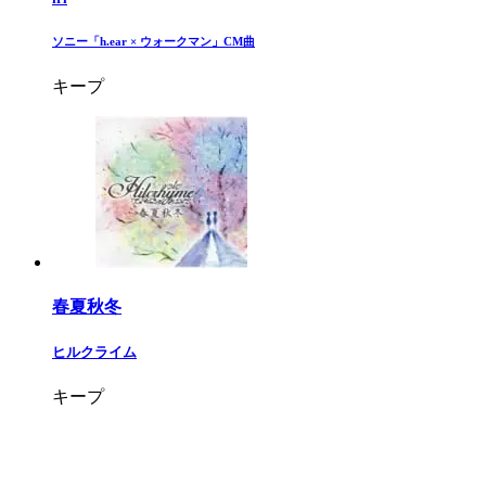
​ソニー「h.ear × ウォークマン」CM曲​
キープ
春夏秋冬
ヒルクライム
キープ