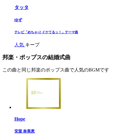
タッタ
ゆず
​テレビ「めちゃ×2 イケてるッ！」テーマ曲​
人気
キープ
邦楽・ポップスの結婚式曲
この曲と同じ邦楽のポップス曲で人気のBGMです
Hope
安室 奈美恵