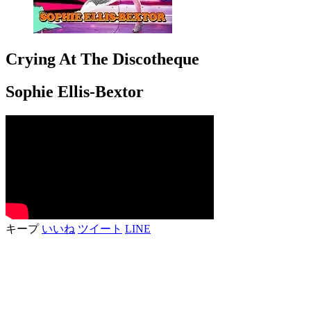
Crying At The Discotheque
Sophie Ellis-Bextor
キープ
いいね
ツイート
LINE