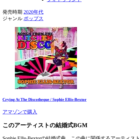
発売時期
2020年代
ジャンル
ポップス
Crying At The Discotheque / Sophie Ellis-Bextor
アマゾンで購入
このアーティストの結婚式BGM
Sophie Ellis-Bextorの結婚式曲。この曲に関係するアーテ