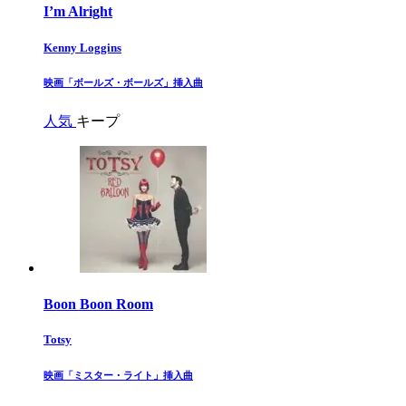
I’m Alright
Kenny Loggins
​映画「ボールズ・ボールズ」挿入曲​
人気
キープ
Boon Boon Room
Totsy
​映画「ミスター・ライト」挿入曲​