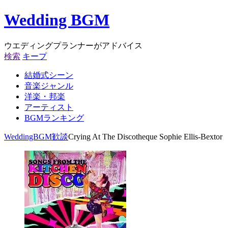
Wedding BGM
ウエディングプランナーがアドバイス
検索
キープ
結婚式シーン
音楽ジャンル
洋楽・邦楽
アーティスト
BGMランキング
WeddingBGM
歓談
Crying At The Discotheque Sophie Ellis-Bextor