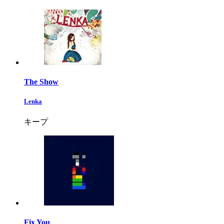
The Show
Lenka
キープ
Fix You