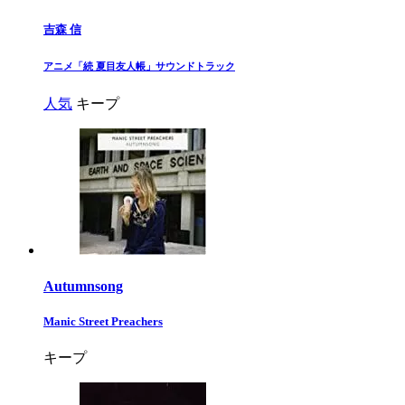
吉森 信
​アニメ「続 夏目友人帳」サウンドトラック​
人気
キープ
Autumnsong
Manic Street Preachers
キープ