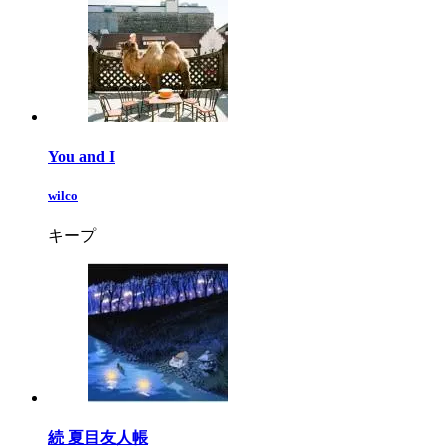
You and I
wilco
キープ
続 夏目友人帳