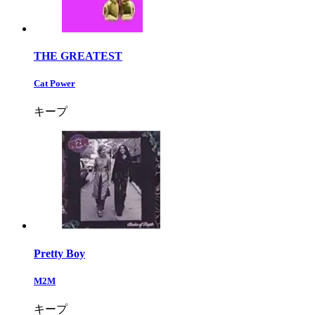
THE GREATEST
Cat Power
キープ
Pretty Boy
M2M
キープ