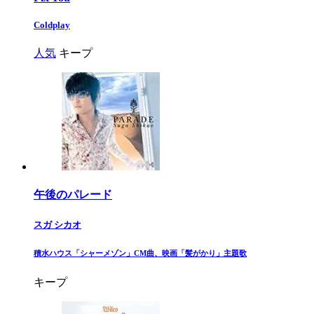
Coldplay
人気
キープ
午後のパレード
スガ シカオ
​積水ハウス「シャーメゾン」CM曲、映画「髪がかり」主題歌​
キープ