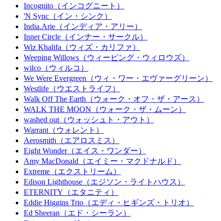
Incognito（インコグニート）
'N Sync（イン・シンク）
India.Arie（インディア・アリー）
Inner Circle（インナー・サークル）
Wiz Khalifa（ウィズ・カリファ）
Weeping Willows（ウィーピング・ウィロウズ）
wilco（ウィルコ）
We Were Evergreen（ウィ・ワー・エヴァーグリーン）
Westlife（ウエストライフ）
Walk Off The Earth（ウォーク・オフ・ザ・アース）
WALK THE MOON（ウォーク・ザ・ムーン）
washed out（ウォッシュト・アウト）
Warrant（ウォレント）
Aerosmith（エアロスミス）
Eight Wonder（エイス・ワンダー）
Amy MacDonald（エイミー・マクドナルド）
Extreme（エクストリーム）
Edison Lighthouse（エジソン・ライトハウス）
ETERNITY（エタニティ）
Eddie Higgins Trio（エディ・ヒギンズ・トリオ）
Ed Sheeran（エド・シーラン）