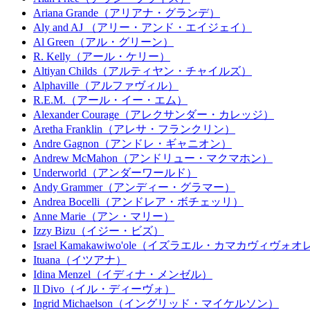
Ariana Grande（アリアナ・グランデ）
Aly and AJ （アリー・アンド・エイジェイ）
Al Green（アル・グリーン）
R. Kelly（アール・ケリー）
Altiyan Childs（アルティヤン・チャイルズ）
Alphaville（アルファヴィル）
R.E.M.（アール・イー・エム）
Alexander Courage（アレクサンダー・カレッジ）
Aretha Franklin（アレサ・フランクリン）
Andre Gagnon（アンドレ・ギャニオン）
Andrew McMahon（アンドリュー・マクマホン）
Underworld（アンダーワールド）
Andy Grammer（アンディー・グラマー）
Andrea Bocelli（アンドレア・ボチェッリ）
Anne Marie（アン・マリー）
Izzy Bizu（イジー・ビズ）
Israel Kamakawiwo'ole（イズラエル・カマカヴィヴォオ
Ituana（イツアナ）
Idina Menzel（イディナ・メンゼル）
Il Divo（イル・ディーヴォ）
Ingrid Michaelson（イングリッド・マイケルソン）