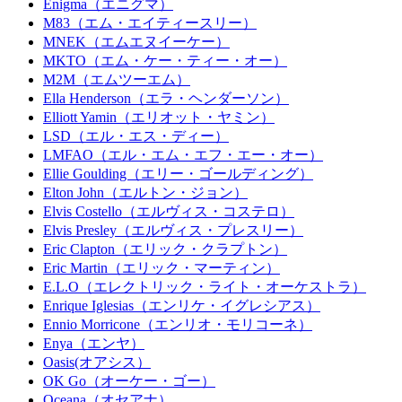
Enigma（エニグマ）
M83（エム・エイティースリー）
MNEK（エムエヌイーケー）
MKTO（エム・ケー・ティー・オー）
M2M（エムツーエム）
Ella Henderson（エラ・ヘンダーソン）
Elliott Yamin（エリオット・ヤミン）
LSD（エル・エス・ディー）
LMFAO（エル・エム・エフ・エー・オー）
Ellie Goulding（エリー・ゴールディング）
Elton John（エルトン・ジョン）
Elvis Costello（エルヴィス・コステロ）
Elvis Presley（エルヴィス・プレスリー）
Eric Clapton（エリック・クラプトン）
Eric Martin（エリック・マーティン）
E.L.O（エレクトリック・ライト・オーケストラ）
Enrique Iglesias（エンリケ・イグレシアス）
Ennio Morricone（エンリオ・モリコーネ）
Enya（エンヤ）
Oasis(オアシス）
OK Go（オーケー・ゴー）
Oceana（オセアナ）