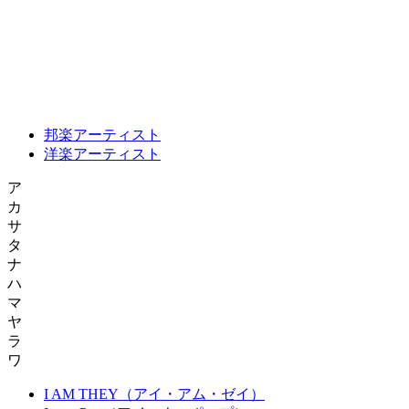
邦楽アーティスト
洋楽アーティスト
ア
カ
サ
タ
ナ
ハ
マ
ヤ
ラ
ワ
I AM THEY（アイ・アム・ゼイ）