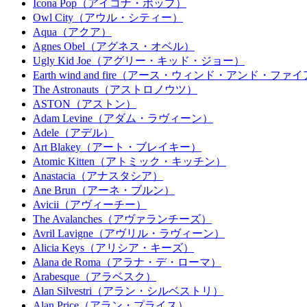
Icona Pop（アイコナ・ポップ）
Owl City（アウル・シティー）
Aqua（アクア）
Agnes Obel（アグネス・オベル）
Ugly Kid Joe（アグリー・キッド・ジョー）
Earth wind and fire（アース・ウィンド・アンド・ファ
The Astronauts（アストロノウツ）
ASTON（アストン）
Adam Levine（アダム・ラヴィーン）
Adele（アデル）
Art Blakey（アート・ブレイキー）
Atomic Kitten（アトミック・キッチン）
Anastacia（アナスタシア）
Ane Brun（アーネ・ブルン）
Avicii（アヴィーチー）
The Avalanches（アヴァランチーズ）
Avril Lavigne（アヴリル・ラヴィーン）
Alicia Keys（アリシア・キーズ）
Alana de Roma（アラナ・デ・ローマ）
Arabesque（アラベスク）
Alan Silvestri（アラン・シルベストリ）
Alan Price（アラン・プライス）